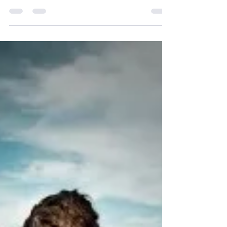
נכנסת ללוּפ שלילי
ערב אינטימי וחושני עם בן/בת הזוג יכול לקבל
לפתע תפנית בגלל תגובה קטנה, "לא נכונה".
ההמשך הוא כבר סחרור כואב. לופ שלילי הוא
אחת החוויות...